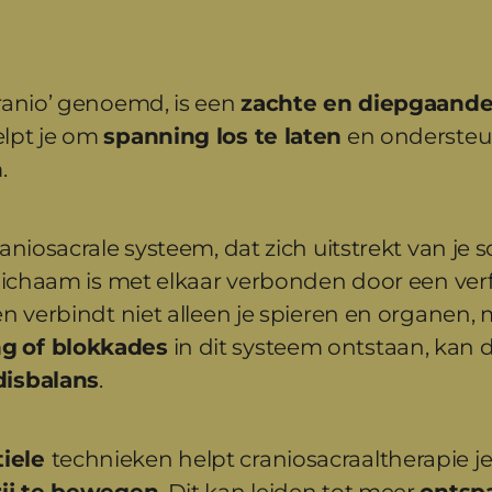
ranio’ genoemd, is een 
zachte en diepgaand
lpt je om 
spanning los te laten
 en ondersteu
.
aniosacrale systeem, dat zich uitstrekt van je s
s lichaam is met elkaar verbonden door een ver
en verbindt niet alleen je spieren en organen,
ng
of 
blokkades
 in dit systeem ontstaan, kan d
disbalans
.
iele 
technieken helpt craniosacraaltherapie 