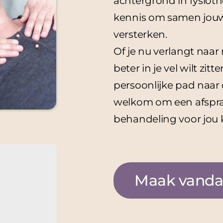
achtergrond in fysioth
kennis om samen jouw 
versterken.
Of je nu verlangt naar
beter in je vel wilt zitt
persoonlijke pad naar 
welkom om een afspra
behandeling voor jou
Maak vanda