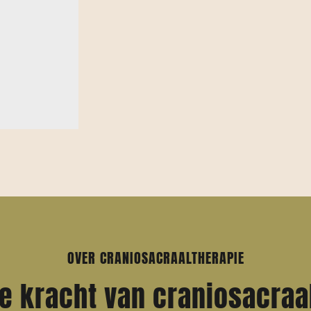
OVER CRANIOSACRAALTHERAPIE
e kracht van craniosacraa