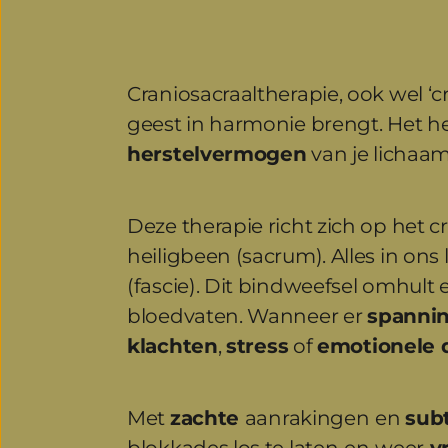
Craniosacraaltherapie, ook wel ‘c
geest in harmonie brengt. Het he
herstelvermogen
 van je lichaam
Deze therapie richt zich op het cr
heiligbeen (sacrum). Alles in on
(fascie). Dit bindweefsel omhult 
bloedvaten. Wanneer er 
spanni
klachten
, 
stress
 of 
emotionele 
Met 
zachte 
aanrakingen
en 
subt