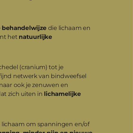
e
behandelwijze
 die lichaam en 
nt het 
natuurlijke 
chedel (cranium) tot je 
fijnd netwerk van bindweefsel 
 maar ook je zenuwen en 
at zich uiten in 
lichamelijke 
je lichaam om spanningen
en/of